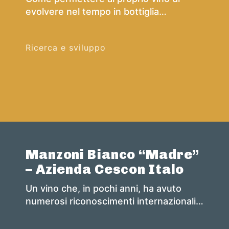
evolvere nel tempo in bottiglia
esaltando le sue peculiarità e senza
sorprese indesiderate.
Ricerca e sviluppo
Manzoni Bianco “Madre”
– Azienda Cescon Italo
Un vino che, in pochi anni, ha avuto
numerosi riconoscimenti internazionali
ed è diventato uno tra i punti di
riferimento per la qualità e la longevità