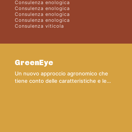
Consulenza enologica
Consulenza enologica
Consulenza enologica
Consulenza enologica
Consulenza viticola
GreenEye
Un nuovo approccio agronomico che
tiene conto delle caratteristiche e le
potenzialità di ciascun terroir in modo
da valorizzarne il naturale “talento” in
relazione agli obiettivi preposti, e per
l’implementazione di una viticoltura
sempre più consapevole e puntuale.