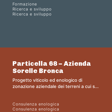
Formazione
dei vini bianchi italiani. Un successo
Ricerca e sviluppo
reso possibile grazie ad un profondo
Ricerca e sviluppo
lavoro di ricerca iniziato 12 anni fa, in un
vecchio vigneto di Manzoni Bianco di
proprietà dell'azienda Italo Cescon.
Particella 68 – Azienda
Sorelle Bronca
Progetto viticolo ed enologico di
zonazione aziendale dei terreni a cui si
accompagna uno studio delle corrette
scelte enologiche in grado di mettere in
Consulenza enologica
risalto l'unicità di questa Particella di
Consulenza enologica
terreno.