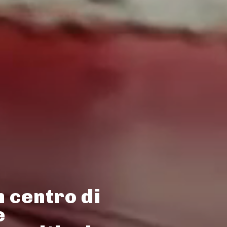
n centro di
e